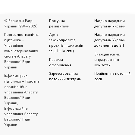
© Верховна Рада
Пошук за
Надано народним
України 1994—2026
реквізитами
депутатам України
Програмно-технічна
Архів
Надано народним
підтримка
—
законопроєктів,
депутатам України
Управління
проєктів інших актів
документів до ЗП
комп'ютеризованих
за ( III – IX скл.)
Знаходяться на
систем Апарату
Правила
опрацюванні в
Верховної Ради
оформлення
комітетах
України
Зареєстровані за
Прийняті на поточній
Iнформаційна
поточний тиждень
сесії
підтримка — Головне
організаційне
управління Апарату
Верховної Ради
України,
Інформаційне
управління Апарату
Верховної Ради
України