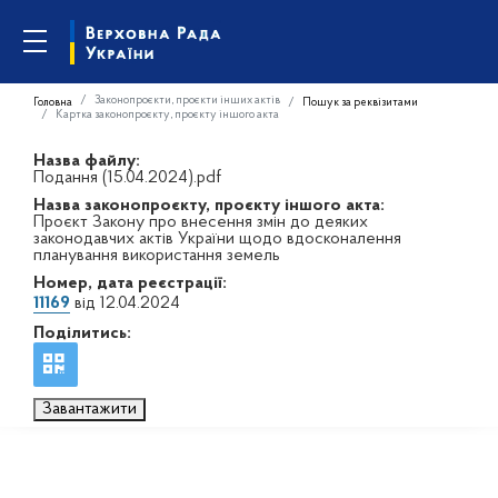
Законопроєкти, проєкти інших актів
Головна
Пошук за реквізитами
Картка законопроєкту, проєкту іншого акта
Назва файлу:
Подання (15.04.2024).pdf
Назва законопроєкту, проєкту іншого акта:
Проєкт Закону про внесення змін до деяких
законодавчих актів України щодо вдосконалення
планування використання земель
Номер, дата реєстрації:
11169
від 12.04.2024
Поділитись:
Завантажити