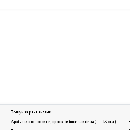
Пошук за реквізитами
Архів законопроєктів, проєктів інших актів за ( III – IX скл.)