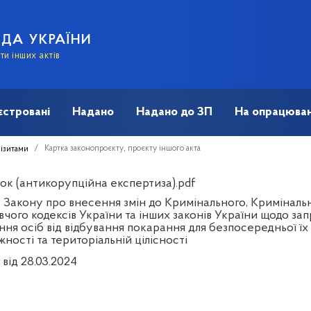
АДА УКРАЇНИ
и інших актів
єстровані
Надано
Надано до ЗП
На опрацюван
Картка законопроєкту, проєкту іншого акта
візитами
ок (антикорупційна експертиза).pdf
 Закону про внесення змін до Кримінального, Криміналь
вчого кодексів України та інших законів України щодо з
ння осіб від відбування покарання для безпосередньої їх у
ності та територіальній цілісності
від 28.03.2024