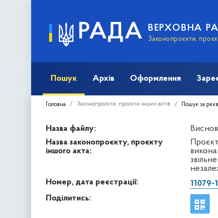
РАДА
ВЕРХОВНА Р
Законопроєкти, проєкт
Пошук
Архів
Оформлення
Заре
Законопроєкти, проєкти інших актів
Головна
Пошук за рек
Назва файлу:
Виснов
Назва законопроєкту, проєкту
Проєкт
іншого акта:
викона
звільне
незалеж
Номер, дата реєстрації:
11079-1
Поділитись: