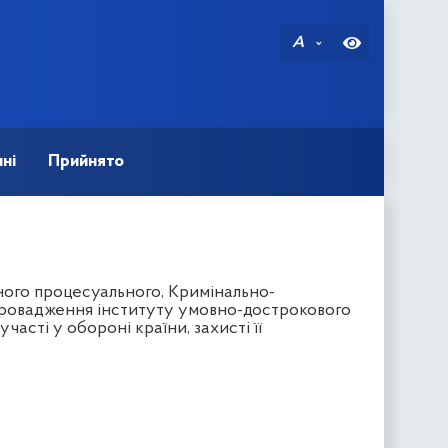
A
ні
Прийнято
ного процесуального, Кримінально-
апровадження інституту умовно-дострокового
часті у обороні країни, захисті її