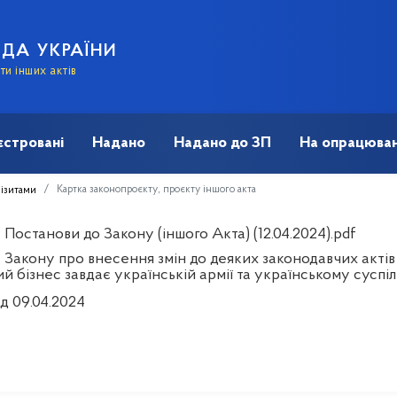
АДА УКРАЇНИ
и інших актів
єстровані
Надано
Надано до ЗП
На опрацюван
Картка законопроєкту, проєкту іншого акта
візитами
Постанови до Закону (іншого Акта) (12.04.2024).pdf
 Закону про внесення змін до деяких законодавчих акті
й бізнес завдає українській армії та українському суспі
д 09.04.2024