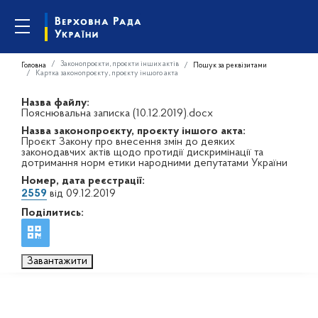
Законопроєкти, проєкти інших актів
Головна
Пошук за реквізитами
Картка законопроєкту, проєкту іншого акта
Назва файлу:
Пояснювальна записка (10.12.2019).docx
Назва законопроєкту, проєкту іншого акта:
Проєкт Закону про внесення змін до деяких
законодавчих актів щодо протидії дискримінації та
дотримання норм етики народними депутатами України
Номер, дата реєстрації:
2559
від 09.12.2019
Поділитись:
Завантажити