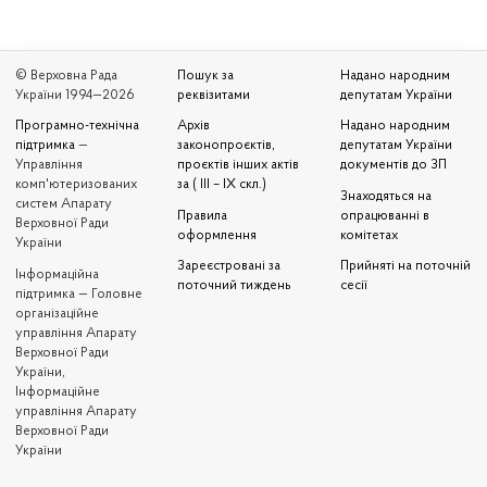
© Верховна Рада
Пошук за
Надано народним
України 1994—2026
реквізитами
депутатам України
Програмно-технічна
Архів
Надано народним
підтримка
—
законопроєктів,
депутатам України
Управління
проєктів інших актів
документів до ЗП
комп'ютеризованих
за ( III – IX скл.)
Знаходяться на
систем Апарату
Правила
опрацюванні в
Верховної Ради
оформлення
комітетах
України
Зареєстровані за
Прийняті на поточній
Iнформаційна
поточний тиждень
сесії
підтримка — Головне
організаційне
управління Апарату
Верховної Ради
України,
Інформаційне
управління Апарату
Верховної Ради
України