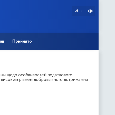
A
ні
Прийнято
їни щодо особливостей податкового
 з високим рівнем добровільного дотримання