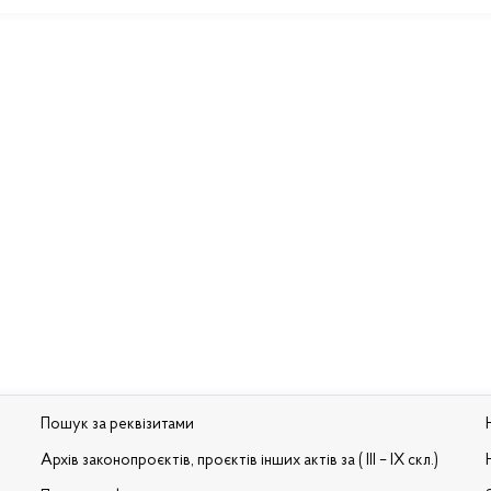
Пошук за реквізитами
Архів законопроєктів, проєктів інших актів за ( III – IX скл.)