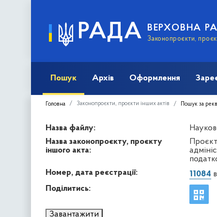
РАДА
ВЕРХОВНА Р
Законопроєкти, проєкт
Пошук
Архів
Оформлення
Заре
Законопроєкти, проєкти інших актів
Головна
Пошук за рек
Назва файлу:
Науков
Назва законопроєкту, проєкту
Проєкт
іншого акта:
адміні
податк
Номер, дата реєстрації:
11084
в
Поділитись:
Завантажити