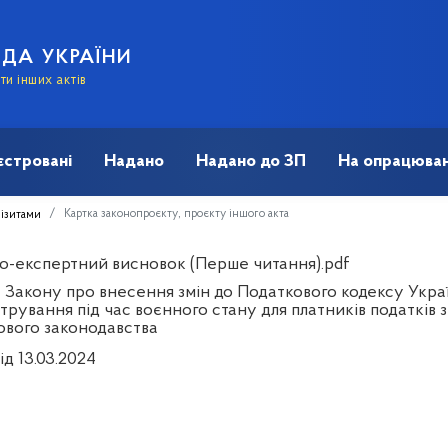
АДА УКРАЇНИ
и інших актів
єстровані
Надано
Надано до ЗП
На опрацюван
Картка законопроєкту, проєкту іншого акта
візитами
о-експертний висновок (Перше читання).pdf
 Закону про внесення змін до Податкового кодексу Укра
стрування під час воєнного стану для платників податків
ового законодавства
ід 13.03.2024