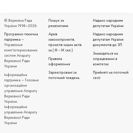
© Верховна Рада
Пошук за
Надано народним
України 1994—2026
реквізитами
депутатам України
Програмно-технічна
Архів
Надано народним
підтримка
—
законопроєктів,
депутатам України
Управління
проєктів інших актів
документів до ЗП
комп'ютеризованих
за ( III – IX скл.)
Знаходяться на
систем Апарату
Правила
опрацюванні в
Верховної Ради
оформлення
комітетах
України
Зареєстровані за
Прийняті на поточній
Iнформаційна
поточний тиждень
сесії
підтримка — Головне
організаційне
управління Апарату
Верховної Ради
України,
Інформаційне
управління Апарату
Верховної Ради
України