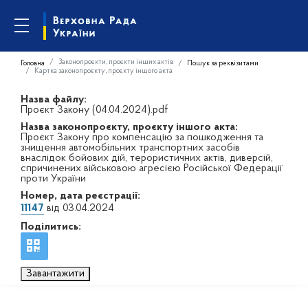
Законопроєкти, проєкти інших актів
Головна
Пошук за реквізитами
Картка законопроєкту, проєкту іншого акта
Назва файлу:
Проєкт Закону (04.04.2024).pdf
Назва законопроєкту, проєкту іншого акта:
Проєкт Закону про компенсацію за пошкодження та
знищення автомобільних транспортних засобів
внаслідок бойових дій, терористичних актів, диверсій,
спричинених військовою агресією Російської Федерації
проти України
Номер, дата реєстрації:
11147
від 03.04.2024
Поділитись:
Завантажити