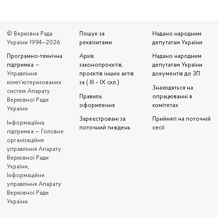
© Верховна Рада
Пошук за
Надано народним
України 1994—2026
реквізитами
депутатам України
Програмно-технічна
Архів
Надано народним
підтримка
—
законопроєктів,
депутатам України
Управління
проєктів інших актів
документів до ЗП
комп'ютеризованих
за ( III – IX скл.)
Знаходяться на
систем Апарату
Правила
опрацюванні в
Верховної Ради
оформлення
комітетах
України
Зареєстровані за
Прийняті на поточній
Iнформаційна
поточний тиждень
сесії
підтримка — Головне
організаційне
управління Апарату
Верховної Ради
України,
Інформаційне
управління Апарату
Верховної Ради
України