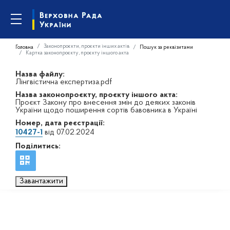
Законопроєкти, проєкти інших актів
Головна
Пошук за реквізитами
Картка законопроєкту, проєкту іншого акта
Назва файлу:
Лінгвістична експертиза.pdf
Назва законопроєкту, проєкту іншого акта:
Проєкт Закону про внесення змін до деяких законів
України щодо поширення сортів бавовника в Україні
Номер, дата реєстрації:
10427-1
від 07.02.2024
Поділитись:
Завантажити