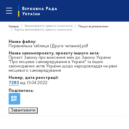
Законопроєкти, проєкти інших актів
Головна
Пошук за реквізитами
Картка законопроєкту, проєкту іншого акта
Назва файлу:
Порівняльна таблиця (Друге читання).pdf
Назва законопроєкту, проєкту іншого акта:
Проєкт Закону про внесення змін до Закону України
"Про місцеве самоврядування в Україні" та інших
законодавчих актів України щодо народовладдя на рівні
місцевого самоврядування
Номер, дата реєстрації:
7283
від 13.04.2022
Поділитись:
Завантажити