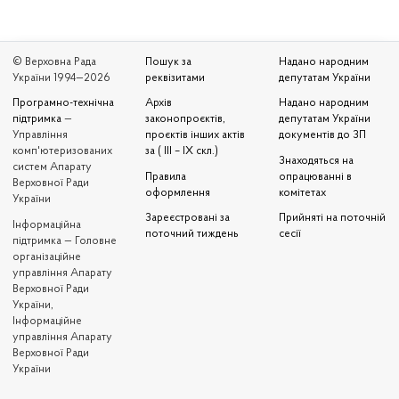
© Верховна Рада
Пошук за
Надано народним
України 1994—2026
реквізитами
депутатам України
Програмно-технічна
Архів
Надано народним
підтримка
—
законопроєктів,
депутатам України
Управління
проєктів інших актів
документів до ЗП
комп'ютеризованих
за ( III – IX скл.)
Знаходяться на
систем Апарату
Правила
опрацюванні в
Верховної Ради
оформлення
комітетах
України
Зареєстровані за
Прийняті на поточній
Iнформаційна
поточний тиждень
сесії
підтримка — Головне
організаційне
управління Апарату
Верховної Ради
України,
Інформаційне
управління Апарату
Верховної Ради
України