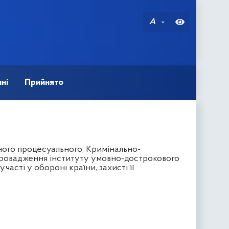
A
ні
Прийнято
ного процесуального, Кримінально-
апровадження інституту умовно-дострокового
часті у обороні країни, захисті її