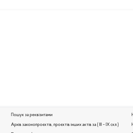
Пошук за реквізитами
Архів законопроєктів, проєктів інших актів за ( III – IX скл.)