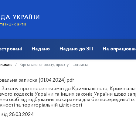
АДА УКРАЇНИ
и інших актів
єстровані
Надано
Надано до ЗП
На опрацюван
Картка законопроєкту, проєкту іншого акта
візитами
альна записка (01.04.2024).pdf
 Закону про внесення змін до Кримінального, Криміналь
вчого кодексів України та інших законів України щодо з
ння осіб від відбування покарання для безпосередньої їх у
ності та територіальній цілісності
від 28.03.2024