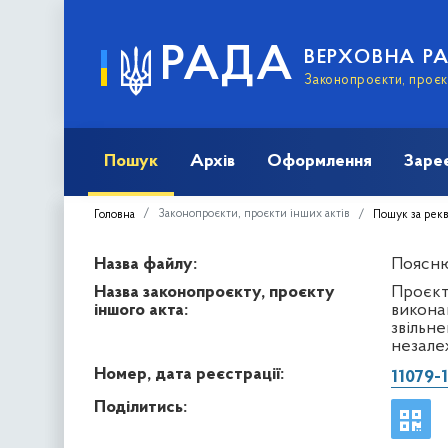
РАДА
ВЕРХОВНА Р
Законопроєкти, проєкт
Пошук
Архів
Оформлення
Заре
Законопроєкти, проєкти інших актів
Головна
Пошук за рек
Назва файлу:
Пояснюв
Назва законопроєкту, проєкту
Проєкт
іншого акта:
викона
звільне
незалеж
Номер, дата реєстрації:
11079-1
Поділитись: