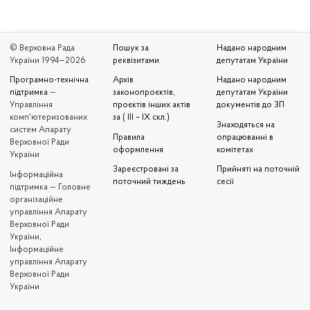
© Верховна Рада
Пошук за
Надано народним
України 1994—2026
реквізитами
депутатам України
Програмно-технічна
Архів
Надано народним
підтримка
—
законопроєктів,
депутатам України
Управління
проєктів інших актів
документів до ЗП
комп'ютеризованих
за ( III – IX скл.)
Знаходяться на
систем Апарату
Правила
опрацюванні в
Верховної Ради
оформлення
комітетах
України
Зареєстровані за
Прийняті на поточній
Iнформаційна
поточний тиждень
сесії
підтримка — Головне
організаційне
управління Апарату
Верховної Ради
України,
Інформаційне
управління Апарату
Верховної Ради
України