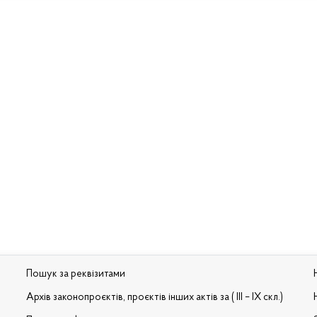
Пошук за реквізитами
Архів законопроєктів, проєктів інших актів за ( III – IX скл.)