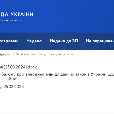
АДА УКРАЇНИ
и інших актів
єстровані
Надано
Надано до ЗП
На опрацюван
Картка законопроєкту, проєкту іншого акта
візитами
 (25.03.2024).docx
 Закону про внесення змін до деяких законів України що
ів війни
д 25.03.2024