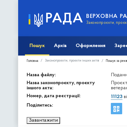
РАДА
ВЕРХОВНА Р
Законопроєкти, проєкт
Пошук
Архів
Оформлення
Заре
Законопроєкти, проєкти інших актів
Головна
Пошук за рек
Назва файлу:
Подання
Назва законопроєкту, проєкту
Проєкт
іншого акта:
ветеран
Номер, дата реєстрації:
11123
ві
Поділитись:
Завантажити