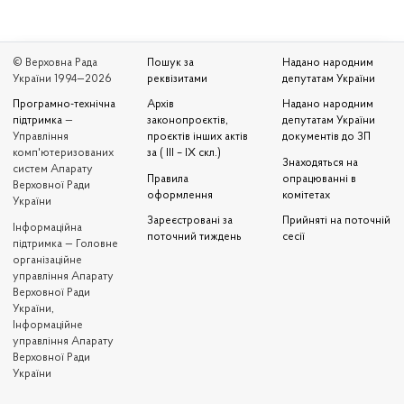
© Верховна Рада
Пошук за
Надано народним
України 1994—2026
реквізитами
депутатам України
Програмно-технічна
Архів
Надано народним
підтримка
—
законопроєктів,
депутатам України
Управління
проєктів інших актів
документів до ЗП
комп'ютеризованих
за ( III – IX скл.)
Знаходяться на
систем Апарату
Правила
опрацюванні в
Верховної Ради
оформлення
комітетах
України
Зареєстровані за
Прийняті на поточній
Iнформаційна
поточний тиждень
сесії
підтримка — Головне
організаційне
управління Апарату
Верховної Ради
України,
Інформаційне
управління Апарату
Верховної Ради
України