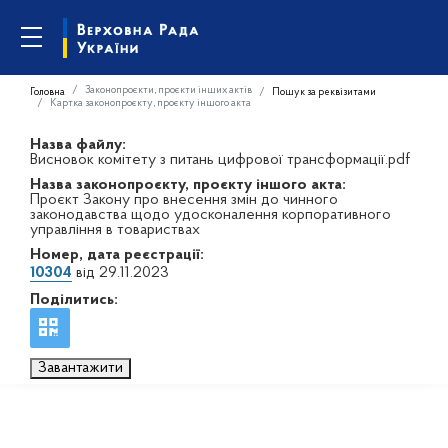
Законопроєкти, проєкти інших актів
Головна
Пошук за реквізитами
Картка законопроєкту, проєкту іншого акта
Назва файлу:
Висновок комітету з питань цифрової трансформації.pdf
Назва законопроєкту, проєкту іншого акта:
Проєкт Закону про внесення змін до чинного
законодавства щодо удосконалення корпоративного
управління в товариствах
Номер, дата реєстрації:
10304
від 29.11.2023
Поділитись:
Завантажити