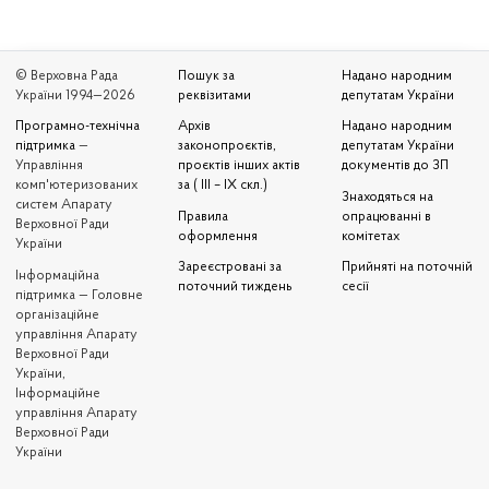
© Верховна Рада
Пошук за
Надано народним
України 1994—2026
реквізитами
депутатам України
Програмно-технічна
Архів
Надано народним
підтримка
—
законопроєктів,
депутатам України
Управління
проєктів інших актів
документів до ЗП
комп'ютеризованих
за ( III – IX скл.)
Знаходяться на
систем Апарату
Правила
опрацюванні в
Верховної Ради
оформлення
комітетах
України
Зареєстровані за
Прийняті на поточній
Iнформаційна
поточний тиждень
сесії
підтримка — Головне
організаційне
управління Апарату
Верховної Ради
України,
Інформаційне
управління Апарату
Верховної Ради
України