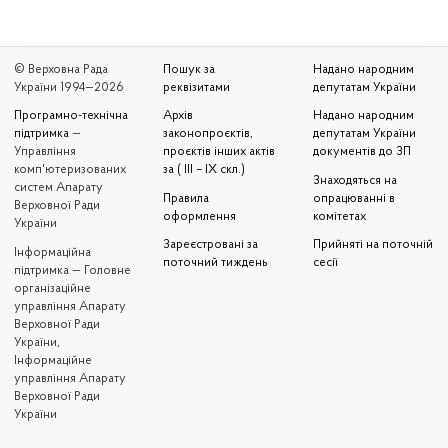
© Верховна Рада
Пошук за
Надано народним
України 1994—2026
реквізитами
депутатам України
Програмно-технічна
Архів
Надано народним
підтримка
—
законопроєктів,
депутатам України
Управління
проєктів інших актів
документів до ЗП
комп'ютеризованих
за ( III – IX скл.)
Знаходяться на
систем Апарату
Правила
опрацюванні в
Верховної Ради
оформлення
комітетах
України
Зареєстровані за
Прийняті на поточній
Iнформаційна
поточний тиждень
сесії
підтримка — Головне
організаційне
управління Апарату
Верховної Ради
України,
Інформаційне
управління Апарату
Верховної Ради
України