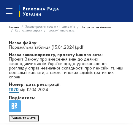
Законопроєкти, проєкти інших актів
Головна
Пошук за реквізитами
Картка законопроєкту, проєкту іншого акта
Назва файлу:
Порівняльна таблиця (15.04.2024).pdf
Назва законопроєкту, проєкту іншого акта:
Проєкт Закону про внесення змін до деяких
законодавчих актів України щодо удосконалення
розгляду справ незначної складності про пенсійні та інші
соціальні виплати, а також типових адміністративних
справ
Номер, дата реєстрації:
11170
від 12.04.2024
Поділитись:
Завантажити