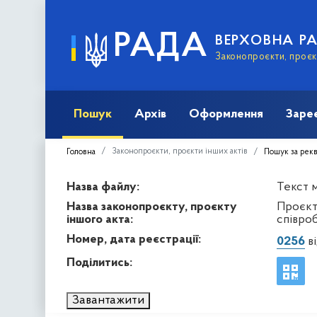
РАДА
ВЕРХОВНА Р
Законопроєкти, проєкт
Пошук
Архів
Оформлення
Заре
Законопроєкти, проєкти інших актів
Головна
Пошук за рек
Назва файлу:
Текст м
Назва законопроєкту, проєкту
Проєкт
іншого акта:
співроб
Номер, дата реєстрації:
0256
ві
Поділитись:
Завантажити