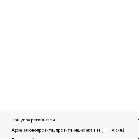
Пошук за реквізитами
Архів законопроєктів, проєктів інших актів за ( III – IX скл.)