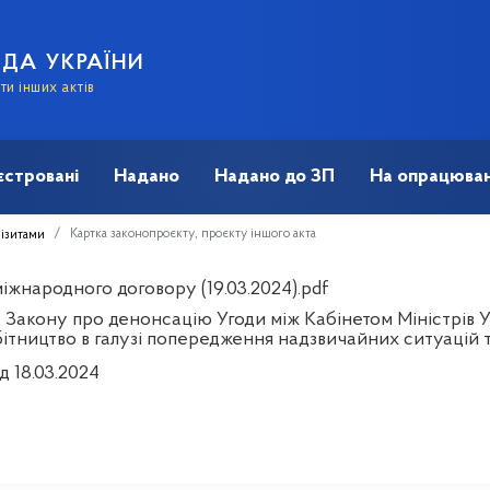
АДА УКРАЇНИ
и інших актів
єстровані
Надано
Надано до ЗП
На опрацюван
Картка законопроєкту, проєкту іншого акта
візитами
іжнародного договору (19.03.2024).pdf
 Закону про денонсацію Угоди між Кабінетом Міністрів У
ітництво в галузі попередження надзвичайних ситуацій та 
д 18.03.2024