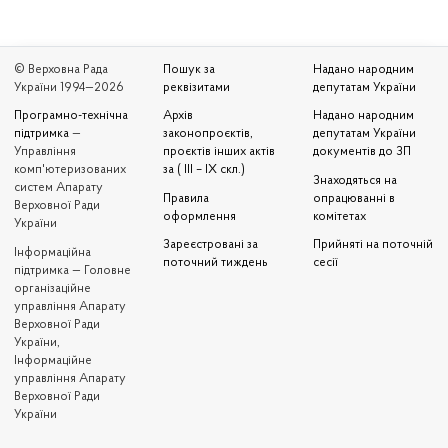
© Верховна Рада
Пошук за
Надано народним
України 1994—2026
реквізитами
депутатам України
Програмно-технічна
Архів
Надано народним
підтримка
—
законопроєктів,
депутатам України
Управління
проєктів інших актів
документів до ЗП
комп'ютеризованих
за ( III – IX скл.)
Знаходяться на
систем Апарату
Правила
опрацюванні в
Верховної Ради
оформлення
комітетах
України
Зареєстровані за
Прийняті на поточній
Iнформаційна
поточний тиждень
сесії
підтримка — Головне
організаційне
управління Апарату
Верховної Ради
України,
Інформаційне
управління Апарату
Верховної Ради
України