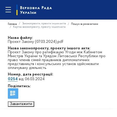
Законопроєкти, проєкти інших актів
Головна
Пошук за реквізитами
Картка законопроєкту, проєкту іншого акта
Назва файлу:
Проєкт Закону (07.03.2024).pdf
Назва законопроєкту, проєкту іншого акта:
Проєкт Закону про ратифікацію Угоди між Кабінетом
Міністрів України та Урядом Литовської Республіки про
право членів сімей працівників дипломатичних
представництв і консульських установ здійснювати
оплачувану діяльність
Номер, дата реєстрації:
0254
від 06.03.2024
Поділитись:
Завантажити