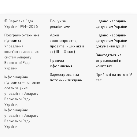
© Верховна Рада
Пошук за
Надано народним
України 1994—2026
реквізитами
депутатам України
Програмно-технічна
Архів
Надано народним
підтримка
—
законопроєктів,
депутатам України
Управління
проєктів інших актів
документів до ЗП
комп'ютеризованих
за ( III – IX скл.)
Знаходяться на
систем Апарату
Правила
опрацюванні в
Верховної Ради
оформлення
комітетах
України
Зареєстровані за
Прийняті на поточній
Iнформаційна
поточний тиждень
сесії
підтримка — Головне
організаційне
управління Апарату
Верховної Ради
України,
Інформаційне
управління Апарату
Верховної Ради
України