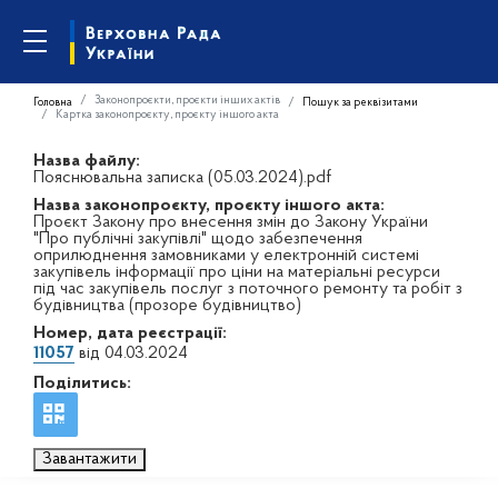
Законопроєкти, проєкти інших актів
Головна
Пошук за реквізитами
Картка законопроєкту, проєкту іншого акта
Назва файлу:
Пояснювальна записка (05.03.2024).pdf
Назва законопроєкту, проєкту іншого акта:
Проєкт Закону про внесення змін до Закону України
"Про публічні закупівлі" щодо забезпечення
оприлюднення замовниками у електронній системі
закупівель інформації про ціни на матеріальні ресурси
під час закупівель послуг з поточного ремонту та робіт з
будівництва (прозоре будівництво)
Номер, дата реєстрації:
11057
від 04.03.2024
Поділитись:
Завантажити