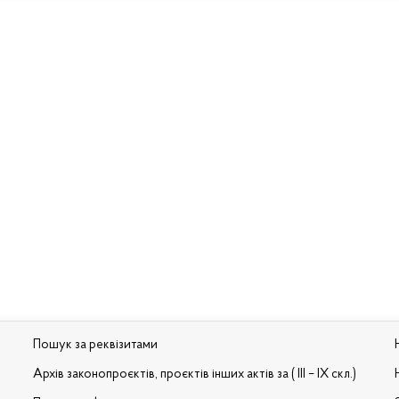
Пошук за реквізитами
Архів законопроєктів, проєктів інших актів за ( III – IX скл.)