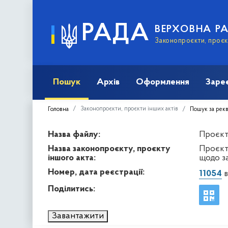
РАДА
ВЕРХОВНА Р
Законопроєкти, проєкт
Пошук
Архів
Оформлення
Заре
Законопроєкти, проєкти інших актів
Головна
Пошук за рек
Назва файлу:
Проєкт 
Назва законопроєкту, проєкту
Проєкт
іншого акта:
щодо з
Номер, дата реєстрації:
11054
в
Поділитись:
Завантажити