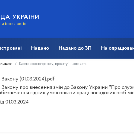
АДА УКРАЇНИ
и інших актів
єстровані
Надано
Надано до ЗП
На опрацюван
Картка законопроєкту, проєкту іншого акта
візитами
Закону (01.03.2024).pdf
 Закону про внесення змін до Закону України "Про служ
абезпечення гідних умов оплати праці посадових осіб м
ід 01.03.2024