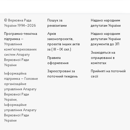
© Верховна Рада
Пошук за
Надано народним
України 1994—2026
реквізитами
депутатам України
Програмно-технічна
Архів
Надано народним
підтримка
—
законопроєктів,
депутатам України
Управління
проєктів інших актів
документів до ЗП
комп'ютеризованих
за ( III – IX скл.)
Знаходяться на
систем Апарату
Правила
опрацюванні в
Верховної Ради
оформлення
комітетах
України
Зареєстровані за
Прийняті на поточній
Iнформаційна
поточний тиждень
сесії
підтримка — Головне
організаційне
управління Апарату
Верховної Ради
України,
Інформаційне
управління Апарату
Верховної Ради
України