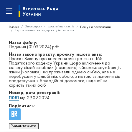
Законопроєкти, проєкти інших актів
Головна
Пошук за реквізитами
Картка законопроєкту, проєкту іншого акта
Назва файлу:
Подання (01.03.2024).pdf
Назва законопроєкту, проєкту іншого акта:
Проєкт Закону про внесення змін до статті 165
Податкового кодексу України щодо включення до
складу сімей загиблих (померлих) військовослужбовців
жінки (чоловіка), які проживали однією сім’єю, але не
перебували у шлюбі між собою, з метою звільнення від
оподаткування благодійної допомоги, наданої на
користь таких осіб
Номер, дата реєстрації:
11051
від 29.02.2024
Поділитись:
Завантажити