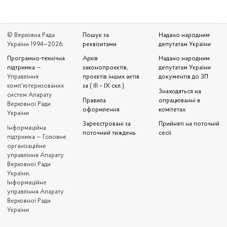
© Верховна Рада
Пошук за
Надано народним
України 1994—2026
реквізитами
депутатам України
Програмно-технічна
Архів
Надано народним
підтримка
—
законопроєктів,
депутатам України
Управління
проєктів інших актів
документів до ЗП
комп'ютеризованих
за ( III – IX скл.)
Знаходяться на
систем Апарату
Правила
опрацюванні в
Верховної Ради
оформлення
комітетах
України
Зареєстровані за
Прийняті на поточній
Iнформаційна
поточний тиждень
сесії
підтримка — Головне
організаційне
управління Апарату
Верховної Ради
України,
Інформаційне
управління Апарату
Верховної Ради
України