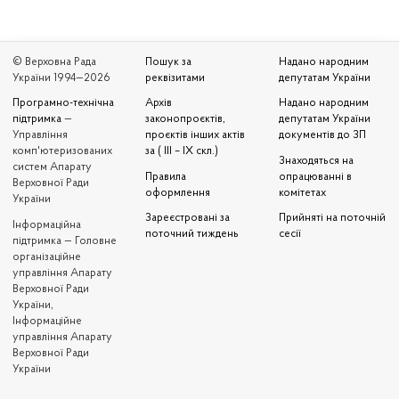
© Верховна Рада
Пошук за
Надано народним
України 1994—2026
реквізитами
депутатам України
Програмно-технічна
Архів
Надано народним
підтримка
—
законопроєктів,
депутатам України
Управління
проєктів інших актів
документів до ЗП
комп'ютеризованих
за ( III – IX скл.)
Знаходяться на
систем Апарату
Правила
опрацюванні в
Верховної Ради
оформлення
комітетах
України
Зареєстровані за
Прийняті на поточній
Iнформаційна
поточний тиждень
сесії
підтримка — Головне
організаційне
управління Апарату
Верховної Ради
України,
Інформаційне
управління Апарату
Верховної Ради
України