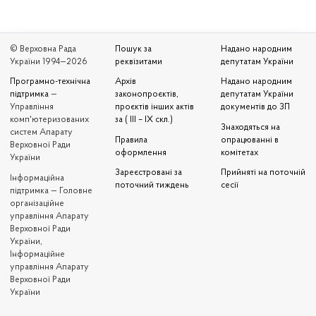
© Верховна Рада
Пошук за
Надано народним
України 1994—2026
реквізитами
депутатам України
Програмно-технічна
Архів
Надано народним
підтримка
—
законопроєктів,
депутатам України
Управління
проєктів інших актів
документів до ЗП
комп'ютеризованих
за ( III – IX скл.)
Знаходяться на
систем Апарату
Правила
опрацюванні в
Верховної Ради
оформлення
комітетах
України
Зареєстровані за
Прийняті на поточній
Iнформаційна
поточний тиждень
сесії
підтримка — Головне
організаційне
управління Апарату
Верховної Ради
України,
Інформаційне
управління Апарату
Верховної Ради
України