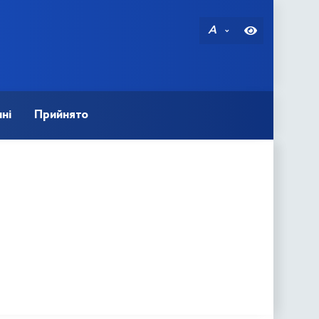
A
ні
Прийнято