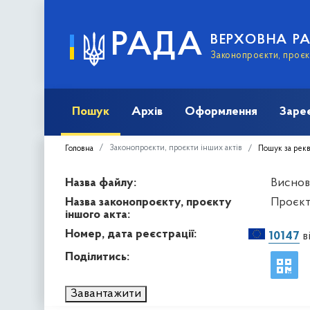
РАДА
ВЕРХОВНА Р
Законопроєкти, проєкт
Пошук
Архів
Оформлення
Заре
Законопроєкти, проєкти інших актів
Головна
Пошук за рек
Назва файлу:
Виснов
Назва законопроєкту, проєкту
Проєкт 
іншого акта:
Номер, дата реєстрації:
10147
в
Поділитись:
Завантажити