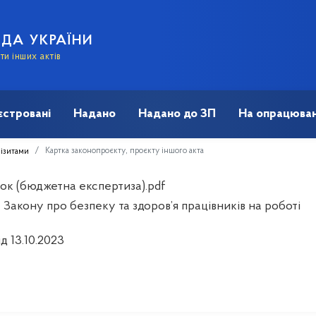
АДА УКРАЇНИ
и інших актів
єстровані
Надано
Надано до ЗП
На опрацюван
Картка законопроєкту, проєкту іншого акта
візитами
ок (бюджетна експертиза).pdf
Закону про безпеку та здоров’я працівників на роботі
ід 13.10.2023