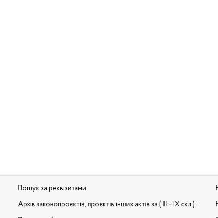
Пошук за реквізитами
Архів законопроєктів, проєктів інших актів за ( III – IX скл.)