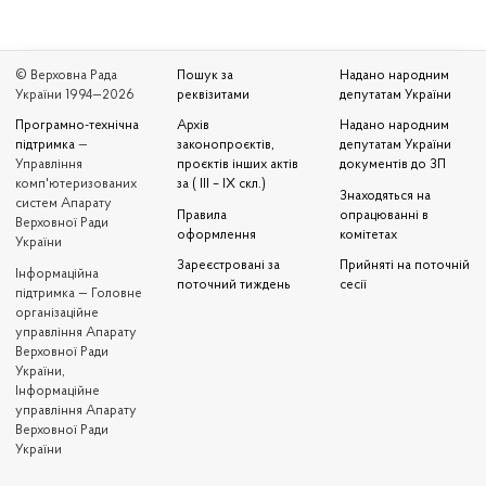
© Верховна Рада
Пошук за
Надано народним
України 1994—2026
реквізитами
депутатам України
Програмно-технічна
Архів
Надано народним
підтримка
—
законопроєктів,
депутатам України
Управління
проєктів інших актів
документів до ЗП
комп'ютеризованих
за ( III – IX скл.)
Знаходяться на
систем Апарату
Правила
опрацюванні в
Верховної Ради
оформлення
комітетах
України
Зареєстровані за
Прийняті на поточній
Iнформаційна
поточний тиждень
сесії
підтримка — Головне
організаційне
управління Апарату
Верховної Ради
України,
Інформаційне
управління Апарату
Верховної Ради
України