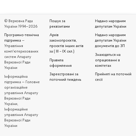
© Верховна Рада
Пошук за
Надано народним
України 1994—2026
реквізитами
депутатам України
Програмно-технічна
Архів
Надано народним
підтримка
—
законопроєктів,
депутатам України
Управління
проєктів інших актів
документів до ЗП
комп'ютеризованих
за ( III – IX скл.)
Знаходяться на
систем Апарату
Правила
опрацюванні в
Верховної Ради
оформлення
комітетах
України
Зареєстровані за
Прийняті на поточній
Iнформаційна
поточний тиждень
сесії
підтримка — Головне
організаційне
управління Апарату
Верховної Ради
України,
Інформаційне
управління Апарату
Верховної Ради
України