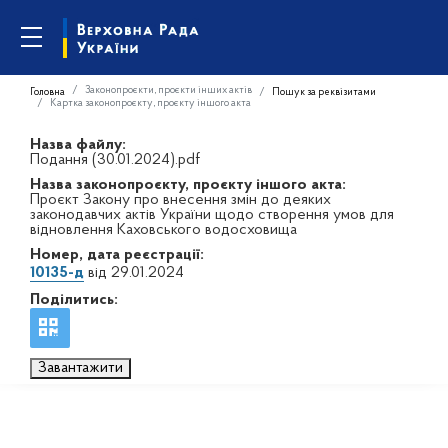
Законопроєкти, проєкти інших актів
Головна
Пошук за реквізитами
Картка законопроєкту, проєкту іншого акта
Назва файлу:
Подання (30.01.2024).pdf
Назва законопроєкту, проєкту іншого акта:
Проєкт Закону про внесення змін до деяких
законодавчих актів України щодо створення умов для
відновлення Каховського водосховища
Номер, дата реєстрації:
10135-д
від 29.01.2024
Поділитись:
Завантажити