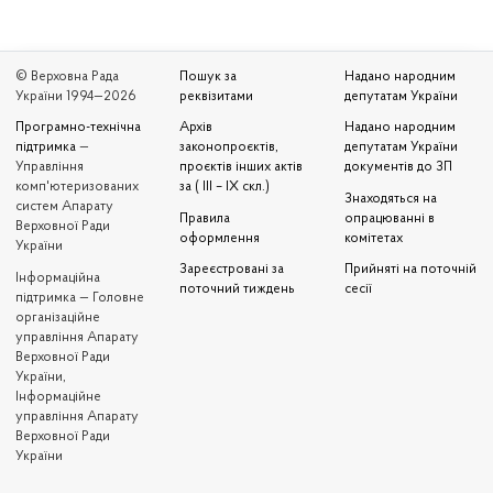
© Верховна Рада
Пошук за
Надано народним
України 1994—2026
реквізитами
депутатам України
Програмно-технічна
Архів
Надано народним
підтримка
—
законопроєктів,
депутатам України
Управління
проєктів інших актів
документів до ЗП
комп'ютеризованих
за ( III – IX скл.)
Знаходяться на
систем Апарату
Правила
опрацюванні в
Верховної Ради
оформлення
комітетах
України
Зареєстровані за
Прийняті на поточній
Iнформаційна
поточний тиждень
сесії
підтримка — Головне
організаційне
управління Апарату
Верховної Ради
України,
Інформаційне
управління Апарату
Верховної Ради
України