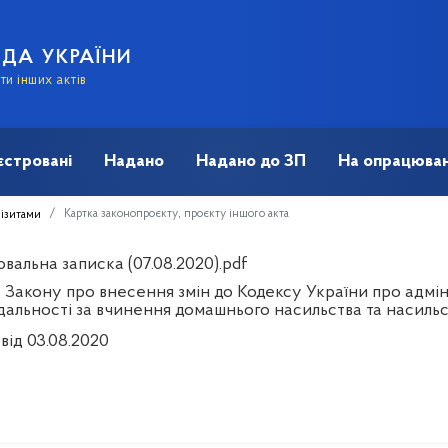
АДА УКРАЇНИ
и інших актів
єстровані
Надано
Надано до ЗП
На опрацюван
Картка законопроєкту, проєкту іншого акта
візитами
вальна записка (07.08.2020).pdf
 Закону про внесення змін до Кодексу України про адм
дальності за вчинення домашнього насильства та насильс
від 03.08.2020