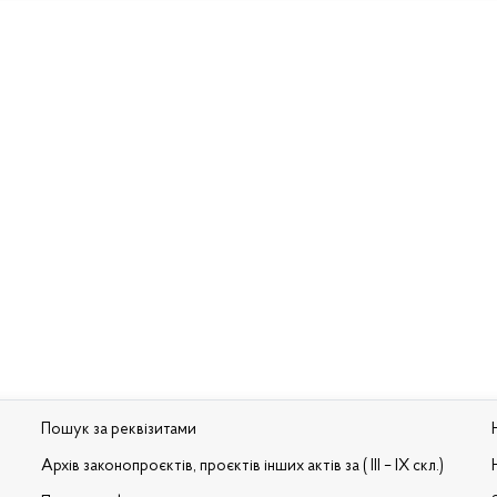
Пошук за реквізитами
Архів законопроєктів, проєктів інших актів за ( III – IX скл.)