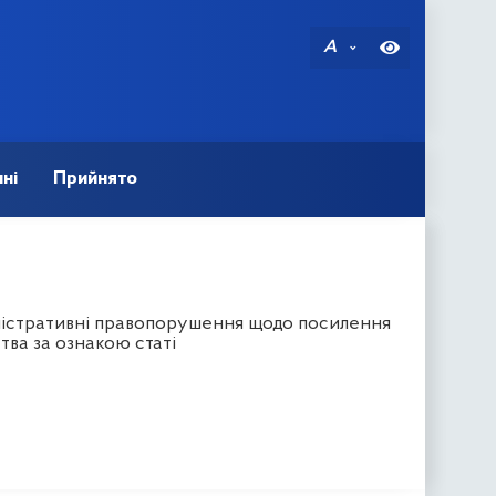
A
ні
Прийнято
іністративні правопорушення щодо посилення
тва за ознакою статі