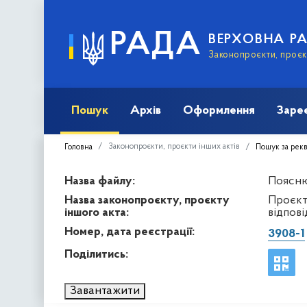
РАДА
ВЕРХОВНА Р
Законопроєкти, проєкт
Пошук
Архів
Оформлення
Заре
Законопроєкти, проєкти інших актів
Головна
Пошук за рек
Назва файлу:
Поясню
Назва законопроєкту, проєкту
Проєкт
іншого акта:
відпові
Номер, дата реєстрації:
3908-1
Поділитись:
Завантажити