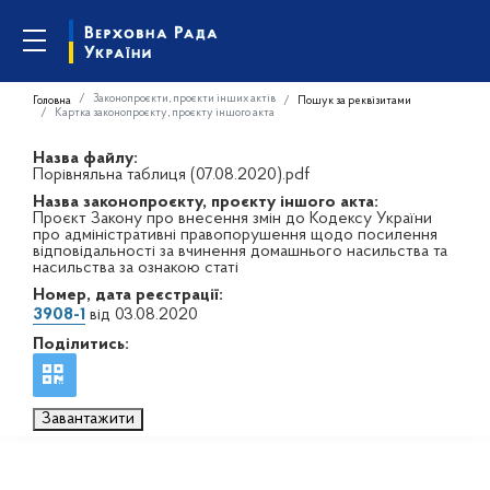
Законопроєкти, проєкти інших актів
Головна
Пошук за реквізитами
Картка законопроєкту, проєкту іншого акта
Назва файлу:
Порівняльна таблиця (07.08.2020).pdf
Назва законопроєкту, проєкту іншого акта:
Проєкт Закону про внесення змін до Кодексу України
про адміністративні правопорушення щодо посилення
відповідальності за вчинення домашнього насильства та
насильства за ознакою статі
Номер, дата реєстрації:
3908-1
від 03.08.2020
Поділитись:
Завантажити