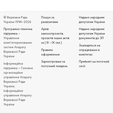
© Верховна Рада
Пошук за
Надано народним
України 1994—2026
реквізитами
депутатам України
Програмно-технічна
Архів
Надано народним
підтримка
—
законопроєктів,
депутатам України
Управління
проєктів інших актів
документів до ЗП
комп'ютеризованих
за ( III – IX скл.)
Знаходяться на
систем Апарату
Правила
опрацюванні в
Верховної Ради
оформлення
комітетах
України
Зареєстровані за
Прийняті на поточній
Iнформаційна
поточний тиждень
сесії
підтримка — Головне
організаційне
управління Апарату
Верховної Ради
України,
Інформаційне
управління Апарату
Верховної Ради
України