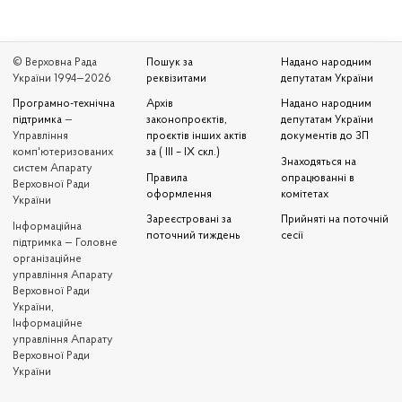
© Верховна Рада
Пошук за
Надано народним
України 1994—2026
реквізитами
депутатам України
Програмно-технічна
Архів
Надано народним
підтримка
—
законопроєктів,
депутатам України
Управління
проєктів інших актів
документів до ЗП
комп'ютеризованих
за ( III – IX скл.)
Знаходяться на
систем Апарату
Правила
опрацюванні в
Верховної Ради
оформлення
комітетах
України
Зареєстровані за
Прийняті на поточній
Iнформаційна
поточний тиждень
сесії
підтримка — Головне
організаційне
управління Апарату
Верховної Ради
України,
Інформаційне
управління Апарату
Верховної Ради
України