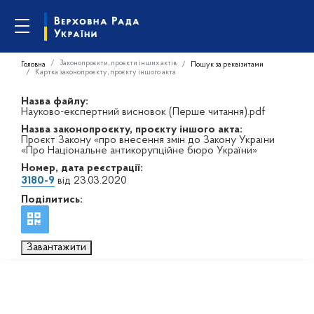
Законопроєкти, проєкти інших актів
Головна
Пошук за реквізитами
Картка законопроєкту, проєкту іншого акта
Назва файлу:
Науково-експертний висновок (Перше читання).pdf
Назва законопроєкту, проєкту іншого акта:
Проєкт Закону «про внесення змін до Закону України
«Про Національне антикорупційне бюро України»
Номер, дата реєстрації:
3180-9
від 23.03.2020
Поділитись:
Завантажити