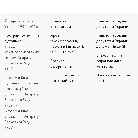
© Верховна Рада
Пошук за
Надано народним
України 1994—2026
реквізитами
депутатам України
Програмно-технічна
Архів
Надано народним
підтримка
—
законопроєктів,
депутатам України
Управління
проєктів інших актів
документів до ЗП
комп'ютеризованих
за ( III – IX скл.)
Знаходяться на
систем Апарату
Правила
опрацюванні в
Верховної Ради
оформлення
комітетах
України
Зареєстровані за
Прийняті на поточній
Iнформаційна
поточний тиждень
сесії
підтримка — Головне
організаційне
управління Апарату
Верховної Ради
України,
Інформаційне
управління Апарату
Верховної Ради
України