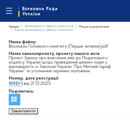
Законопроєкти, проєкти інших актів
Головна
Пошук за реквізитами
Картка законопроєкту, проєкту іншого акта
Назва файлу:
Висновок Головного комітету (Перше читання).pdf
Назва законопроєкту, проєкту іншого акта:
Проєкт Закону про внесення змін до Податкового
кодексу України щодо приведення деяких норм у
відповідність із Законом України “Про Митний тариф
України” та уточнення окремих положень
Номер, дата реєстрації:
10321-1
від 21.12.2023
Поділитись:
Завантажити