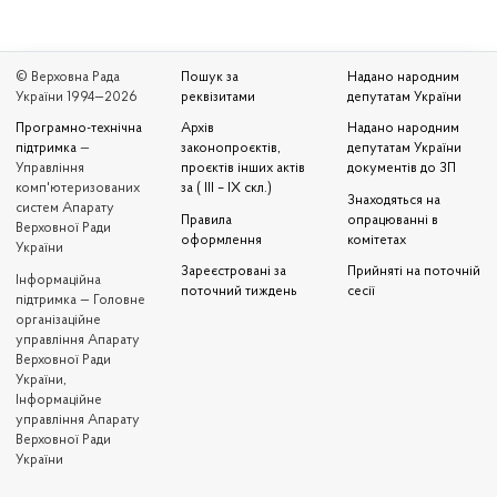
© Верховна Рада
Пошук за
Надано народним
України 1994—2026
реквізитами
депутатам України
Програмно-технічна
Архів
Надано народним
підтримка
—
законопроєктів,
депутатам України
Управління
проєктів інших актів
документів до ЗП
комп'ютеризованих
за ( III – IX скл.)
Знаходяться на
систем Апарату
Правила
опрацюванні в
Верховної Ради
оформлення
комітетах
України
Зареєстровані за
Прийняті на поточній
Iнформаційна
поточний тиждень
сесії
підтримка — Головне
організаційне
управління Апарату
Верховної Ради
України,
Інформаційне
управління Апарату
Верховної Ради
України