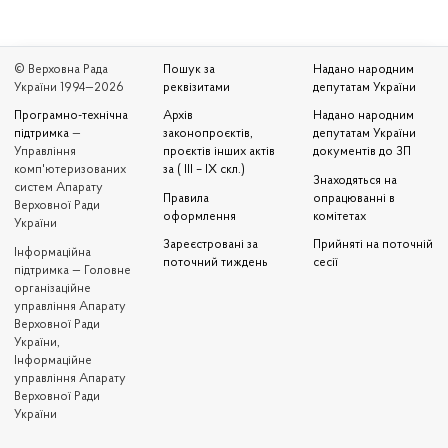
© Верховна Рада
Пошук за
Надано народним
України 1994—2026
реквізитами
депутатам України
Програмно-технічна
Архів
Надано народним
підтримка
—
законопроєктів,
депутатам України
Управління
проєктів інших актів
документів до ЗП
комп'ютеризованих
за ( III – IX скл.)
Знаходяться на
систем Апарату
Правила
опрацюванні в
Верховної Ради
оформлення
комітетах
України
Зареєстровані за
Прийняті на поточній
Iнформаційна
поточний тиждень
сесії
підтримка — Головне
організаційне
управління Апарату
Верховної Ради
України,
Інформаційне
управління Апарату
Верховної Ради
України