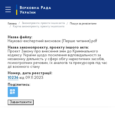
Законопроєкти, проєкти інших актів
Головна
Пошук за реквізитами
Картка законопроєкту, проєкту іншого акта
Назва файлу:
Науково-експертний висновок (Перше читання).pdf
Назва законопроєкту, проєкту іншого акта:
Проєкт Закону про внесення змін до Кримінального
кодексу України щодо посилення відповідальності за
незаконну діяльність у сфері обігу наркотичних засобів,
психотропних речовин, їх аналогів та прекурсорів під час
дії воєнного стану
Номер, дата реєстрації:
10236
від 09.11.2023
Поділитись:
Завантажити