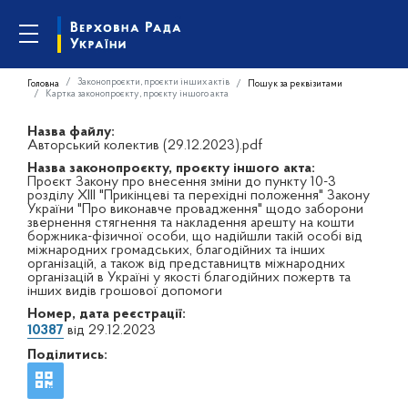
Законопроєкти, проєкти інших актів
Головна
Пошук за реквізитами
Картка законопроєкту, проєкту іншого акта
Назва файлу:
Авторський колектив (29.12.2023).pdf
Назва законопроєкту, проєкту іншого акта:
Проєкт Закону про внесення зміни до пункту 10-3
розділу XIII "Прикінцеві та перехідні положення" Закону
України "Про виконавче провадження" щодо заборони
звернення стягнення та накладення арешту на кошти
боржника-фізичної особи, що надійшли такій особі від
міжнародних громадських, благодійних та інших
організацій, а також від представництв міжнародних
організацій в Україні у якості благодійних пожертв та
інших видів грошової допомоги
Номер, дата реєстрації:
10387
від 29.12.2023
Поділитись: