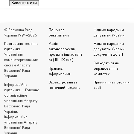
Завантажити
© Верховна Рада
Пошук за
Надано народним
України 1994—2026
реквізитами
депутатам України
Програмно-технічна
Архів
Надано народним
підтримка
—
законопроєктів,
депутатам України
Управління
проєктів інших актів
документів до ЗП
комп'ютеризованих
за ( III – IX скл.)
Знаходяться на
систем Апарату
Правила
опрацюванні в
Верховної Ради
оформлення
комітетах
України
Зареєстровані за
Прийняті на поточній
Iнформаційна
поточний тиждень
сесії
підтримка — Головне
організаційне
управління Апарату
Верховної Ради
України,
Інформаційне
управління Апарату
Верховної Ради
України