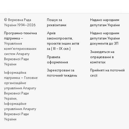
© Верховна Рада
Пошук за
Надано народним
України 1994—2026
реквізитами
депутатам України
Програмно-технічна
Архів
Надано народним
підтримка
—
законопроєктів,
депутатам України
Управління
проєктів інших актів
документів до ЗП
комп'ютеризованих
за ( III – IX скл.)
Знаходяться на
систем Апарату
Правила
опрацюванні в
Верховної Ради
оформлення
комітетах
України
Зареєстровані за
Прийняті на поточній
Iнформаційна
поточний тиждень
сесії
підтримка — Головне
організаційне
управління Апарату
Верховної Ради
України,
Інформаційне
управління Апарату
Верховної Ради
України