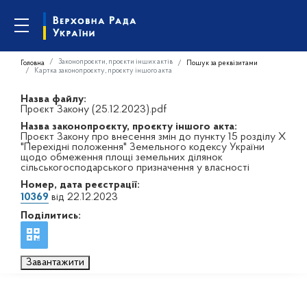
Законопроєкти, проєкти інших актів
Головна
Пошук за реквізитами
Картка законопроєкту, проєкту іншого акта
Назва файлу:
Проєкт Закону (25.12.2023).pdf
Назва законопроєкту, проєкту іншого акта:
Проєкт Закону про внесення змін до пункту 15 розділу X
"Перехідні положення" Земельного кодексу України
щодо обмеження площі земельних ділянок
сільськогосподарського призначення у власності
Номер, дата реєстрації:
10369
від 22.12.2023
Поділитись:
Завантажити