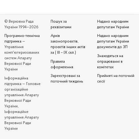
© Верховна Рада
Пошук за
Надано народним
України 1994—2026
реквізитами
депутатам України
Програмно-технічна
Архів
Надано народним
підтримка
—
законопроєктів,
депутатам України
Управління
проєктів інших актів
документів до ЗП
комп'ютеризованих
за ( III – IX скл.)
Знаходяться на
систем Апарату
Правила
опрацюванні в
Верховної Ради
оформлення
комітетах
України
Зареєстровані за
Прийняті на поточній
Iнформаційна
поточний тиждень
сесії
підтримка — Головне
організаційне
управління Апарату
Верховної Ради
України,
Інформаційне
управління Апарату
Верховної Ради
України