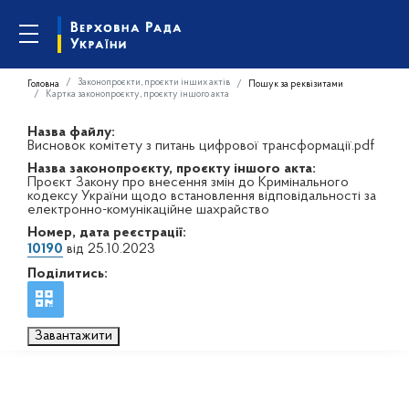
Законопроєкти, проєкти інших актів
Головна
Пошук за реквізитами
Картка законопроєкту, проєкту іншого акта
Назва файлу:
Висновок комітету з питань цифрової трансформації.pdf
Назва законопроєкту, проєкту іншого акта:
Проєкт Закону про внесення змін до Кримінального
кодексу України щодо встановлення відповідальності за
електронно-комунікаційне шахрайство
Номер, дата реєстрації:
10190
від 25.10.2023
Поділитись:
Завантажити