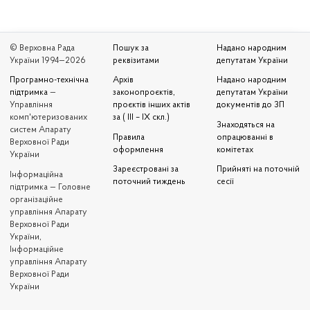
© Верховна Рада
Пошук за
Надано народним
України 1994—2026
реквізитами
депутатам України
Програмно-технічна
Архів
Надано народним
підтримка
—
законопроєктів,
депутатам України
Управління
проєктів інших актів
документів до ЗП
комп'ютеризованих
за ( III – IX скл.)
Знаходяться на
систем Апарату
Правила
опрацюванні в
Верховної Ради
оформлення
комітетах
України
Зареєстровані за
Прийняті на поточній
Iнформаційна
поточний тиждень
сесії
підтримка — Головне
організаційне
управління Апарату
Верховної Ради
України,
Інформаційне
управління Апарату
Верховної Ради
України