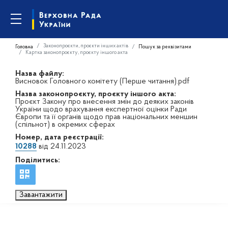
Законопроєкти, проєкти інших актів
Головна
Пошук за реквізитами
Картка законопроєкту, проєкту іншого акта
Назва файлу:
Висновок Головного комітету (Перше читання).pdf
Назва законопроєкту, проєкту іншого акта:
Проєкт Закону про внесення змін до деяких законів
України щодо врахування експертної оцінки Ради
Європи та її органів щодо прав національних меншин
(спільнот) в окремих сферах
Номер, дата реєстрації:
10288
від 24.11.2023
Поділитись:
Завантажити