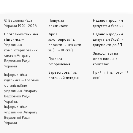
© Верховна Рада
Пошук за
Надано народним
України 1994—2026
реквізитами
депутатам України
Програмно-технічна
Архів
Надано народним
підтримка
—
законопроєктів,
депутатам України
Управління
проєктів інших актів
документів до ЗП
комп'ютеризованих
за ( III – IX скл.)
Знаходяться на
систем Апарату
Правила
опрацюванні в
Верховної Ради
оформлення
комітетах
України
Зареєстровані за
Прийняті на поточній
Iнформаційна
поточний тиждень
сесії
підтримка — Головне
організаційне
управління Апарату
Верховної Ради
України,
Інформаційне
управління Апарату
Верховної Ради
України