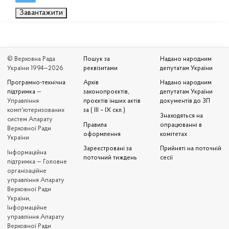
Завантажити
© Верховна Рада
Пошук за
Надано народним
України 1994—2026
реквізитами
депутатам України
Програмно-технічна
Архів
Надано народним
підтримка
—
законопроєктів,
депутатам України
Управління
проєктів інших актів
документів до ЗП
комп'ютеризованих
за ( III – IX скл.)
Знаходяться на
систем Апарату
Правила
опрацюванні в
Верховної Ради
оформлення
комітетах
України
Зареєстровані за
Прийняті на поточній
Iнформаційна
поточний тиждень
сесії
підтримка — Головне
організаційне
управління Апарату
Верховної Ради
України,
Інформаційне
управління Апарату
Верховної Ради