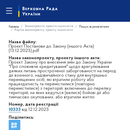
Законопроєкти, проєкти інших актів
Головна
Пошук за реквізитами
Картка законопроєкту, проєкту іншого акта
Назва файлу:
Проєкт Постанови до Закону (іншого Акта)
(13.12.2023).pdf
Назва законопроєкту, проєкту іншого акта:
Проєкт Закону про внесення змін до Закону України
"Про споживче кредитування" щодо врегулювання
деяких питань простроченої заборгованості на період
дії воєнного, надзвичайного стану для внутрішньо
переміщених осіб, які втратили роботу або
працездатність та перемістилися (повторно
перемістилися) з територій, включених до переліку
територій, на яких ведуться (велися) бойові дії або
тимчасово окупованих, або втратили житло
Номер, дата реєстрації:
10333
від 12.12.2023
Поділитись: