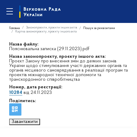
Законопроєкти, проєкти інших актів
Головна
Пошук за реквізитами
Картка законопроєкту, проєкту іншого акта
Назва файлу:
Пояснювальна записка (29.11.2023).pdf
Назва законопроєкту, проєкту іншого акта:
Проєкт Закону про внесення змін до деяких законів
України щодо стимулювання участі державних органів та
органів місцевого самоврядування в реалізації програм та
проектів міжнародної технічної допомоги та
транскордонного співробітництва
Номер, дата реєстрації:
10284
від 24.11.2023
Поділитись:
Завантажити