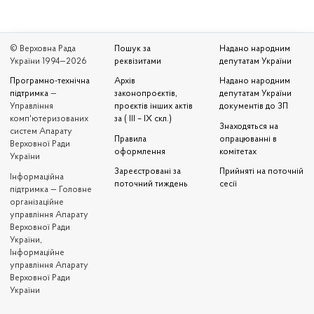
© Верховна Рада
Пошук за
Надано народним
України 1994—2026
реквізитами
депутатам України
Програмно-технічна
Архів
Надано народним
підтримка
—
законопроєктів,
депутатам України
Управління
проєктів інших актів
документів до ЗП
комп'ютеризованих
за ( III – IX скл.)
Знаходяться на
систем Апарату
Правила
опрацюванні в
Верховної Ради
оформлення
комітетах
України
Зареєстровані за
Прийняті на поточній
Iнформаційна
поточний тиждень
сесії
підтримка — Головне
організаційне
управління Апарату
Верховної Ради
України,
Інформаційне
управління Апарату
Верховної Ради
України