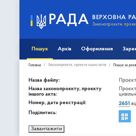
РАДА
ВЕРХОВНА Р
Законопроєкти, проєкт
Пошук
Архів
Оформлення
Заре
Законопроєкти, проєкти інших актів
Головна
Пошук за рек
Назва файлу:
Проєкт 
Назва законопроєкту, проєкту
Проєкт
іншого акта:
цивіль
Номер, дата реєстрації:
2651
ві
Поділитись:
Завантажити