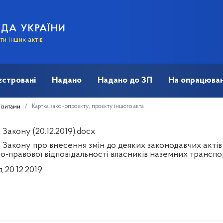
АДА УКРАЇНИ
и інших актів
єстровані
Надано
Надано до ЗП
На опрацюван
Картка законопроєкту, проєкту іншого акта
візитами
Закону (20.12.2019).docx
 Закону про внесення змін до деяких законодавчих актів
но-правової відповідальності власників наземних транспо
д 20.12.2019