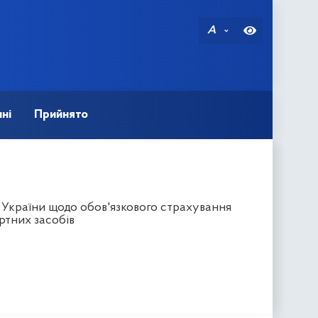
A
ні
Прийнято
 України щодо обов'язкового страхування
ртних засобів