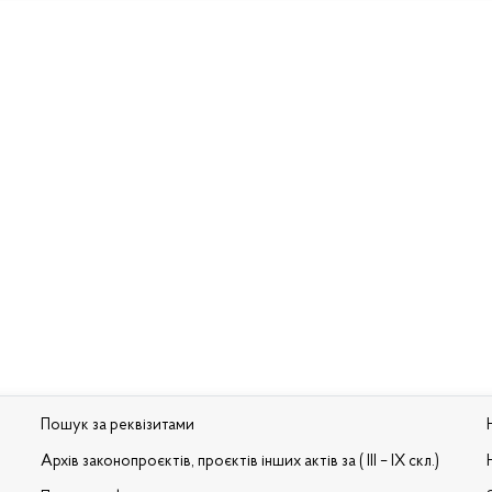
Пошук за реквізитами
Архів законопроєктів, проєктів інших актів за ( III – IX скл.)