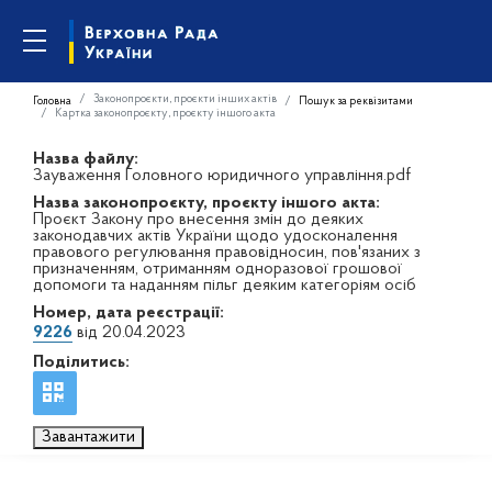
Законопроєкти, проєкти інших актів
Головна
Пошук за реквізитами
Картка законопроєкту, проєкту іншого акта
Назва файлу:
Зауваження Головного юридичного управління.pdf
Назва законопроєкту, проєкту іншого акта:
Проєкт Закону про внесення змін до деяких
законодавчих актів України щодо удосконалення
правового регулювання правовідносин, пов'язаних з
призначенням, отриманням одноразової грошової
допомоги та наданням пільг деяким категоріям осіб
Номер, дата реєстрації:
9226
від 20.04.2023
Поділитись:
Завантажити