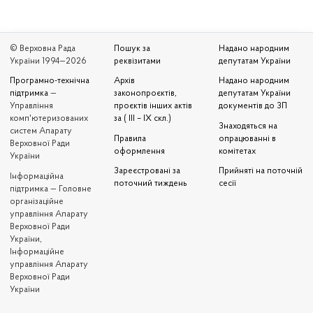
© Верховна Рада
Пошук за
Надано народним
України 1994—2026
реквізитами
депутатам України
Програмно-технічна
Архів
Надано народним
підтримка
—
законопроєктів,
депутатам України
Управління
проєктів інших актів
документів до ЗП
комп'ютеризованих
за ( III – IX скл.)
Знаходяться на
систем Апарату
Правила
опрацюванні в
Верховної Ради
оформлення
комітетах
України
Зареєстровані за
Прийняті на поточній
Iнформаційна
поточний тиждень
сесії
підтримка — Головне
організаційне
управління Апарату
Верховної Ради
України,
Інформаційне
управління Апарату
Верховної Ради
України