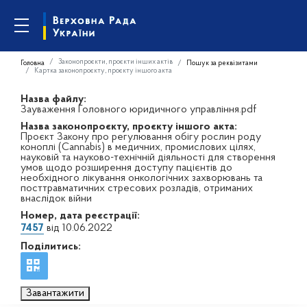
Законопроєкти, проєкти інших актів
Головна
Пошук за реквізитами
Картка законопроєкту, проєкту іншого акта
Назва файлу:
Зауваження Головного юридичного управління.pdf
Назва законопроєкту, проєкту іншого акта:
Проєкт Закону про регулювання обігу рослин роду
коноплі (Cannabis) в медичних, промислових цілях,
науковій та науково-технічній діяльності для створення
умов щодо розширення доступу пацієнтів до
необхідного лікування онкологічних захворювань та
посттравматичних стресових розладів, отриманих
внаслідок війни
Номер, дата реєстрації:
7457
від 10.06.2022
Поділитись:
Завантажити