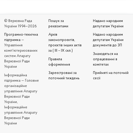
© Верховна Рада
Пошук за
Надано народним
України 1994—2026
реквізитами
депутатам України
Програмно-технічна
Архів
Надано народним
підтримка
—
законопроєктів,
депутатам України
Управління
проєктів інших актів
документів до ЗП
комп'ютеризованих
за ( III – IX скл.)
Знаходяться на
систем Апарату
Правила
опрацюванні в
Верховної Ради
оформлення
комітетах
України
Зареєстровані за
Прийняті на поточній
Iнформаційна
поточний тиждень
сесії
підтримка — Головне
організаційне
управління Апарату
Верховної Ради
України,
Інформаційне
управління Апарату
Верховної Ради
України