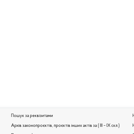
Пошук за реквізитами
Архів законопроєктів, проєктів інших актів за ( III – IX скл.)