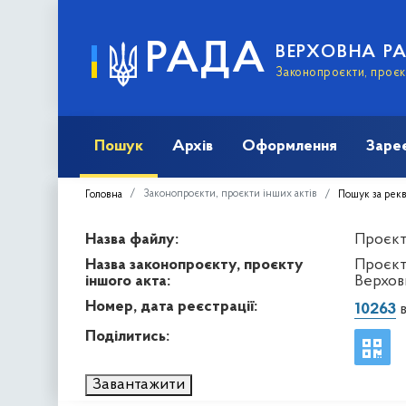
РАДА
ВЕРХОВНА Р
Законопроєкти, проєкт
Пошук
Архів
Оформлення
Заре
Законопроєкти, проєкти інших актів
Головна
Пошук за рек
Назва файлу:
Проєкт 
Назва законопроєкту, проєкту
Проєкт
іншого акта:
Верховн
Номер, дата реєстрації:
10263
в
Поділитись:
Завантажити