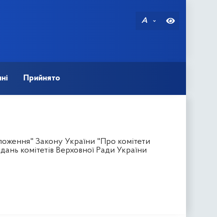
A
ні
Прийнято
оложення" Закону України "Про комітети
ідань комітетів Верховної Ради України