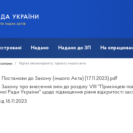
АДА УКРАЇНИ
и інших актів
єстровані
Надано
Надано до ЗП
На опрацюван
Картка законопроєкту, проєкту іншого акта
візитами
Постанови до Закону (іншого Акта) (17.11.2023).pdf
 Закону про внесення змін до розділу VIII "Прикінцеві п
ої Ради України" щодо підвищення рівня відкритості зас
ід 16.11.2023