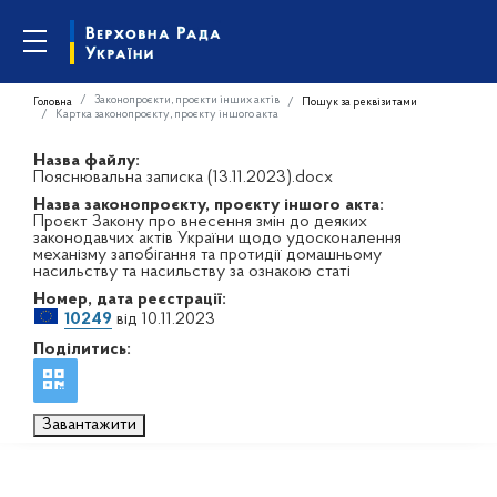
Законопроєкти, проєкти інших актів
Головна
Пошук за реквізитами
Картка законопроєкту, проєкту іншого акта
Назва файлу:
Пояснювальна записка (13.11.2023).docx
Назва законопроєкту, проєкту іншого акта:
Проєкт Закону про внесення змін до деяких
законодавчих актів України щодо удосконалення
механізму запобігання та протидії домашньому
насильству та насильству за ознакою статі
Номер, дата реєстрації:
10249
від 10.11.2023
Поділитись:
Завантажити