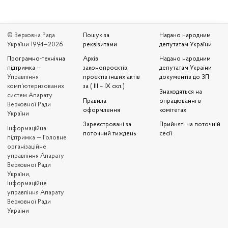
© Верховна Рада
Пошук за
Надано народним
України 1994—2026
реквізитами
депутатам України
Програмно-технічна
Архів
Надано народним
підтримка
—
законопроєктів,
депутатам України
Управління
проєктів інших актів
документів до ЗП
комп'ютеризованих
за ( III – IX скл.)
Знаходяться на
систем Апарату
Правила
опрацюванні в
Верховної Ради
оформлення
комітетах
України
Зареєстровані за
Прийняті на поточній
Iнформаційна
поточний тиждень
сесії
підтримка — Головне
організаційне
управління Апарату
Верховної Ради
України,
Інформаційне
управління Апарату
Верховної Ради
України