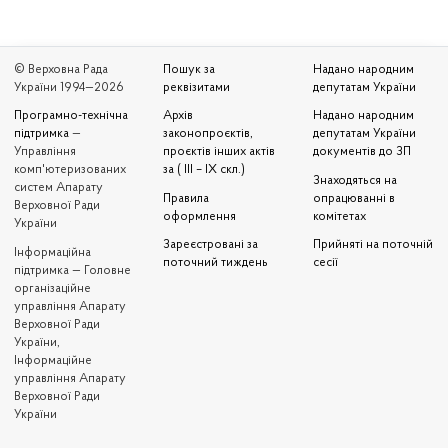
© Верховна Рада
Пошук за
Надано народним
України 1994—2026
реквізитами
депутатам України
Програмно-технічна
Архів
Надано народним
підтримка
—
законопроєктів,
депутатам України
Управління
проєктів інших актів
документів до ЗП
комп'ютеризованих
за ( III – IX скл.)
Знаходяться на
систем Апарату
Правила
опрацюванні в
Верховної Ради
оформлення
комітетах
України
Зареєстровані за
Прийняті на поточній
Iнформаційна
поточний тиждень
сесії
підтримка — Головне
організаційне
управління Апарату
Верховної Ради
України,
Інформаційне
управління Апарату
Верховної Ради
України