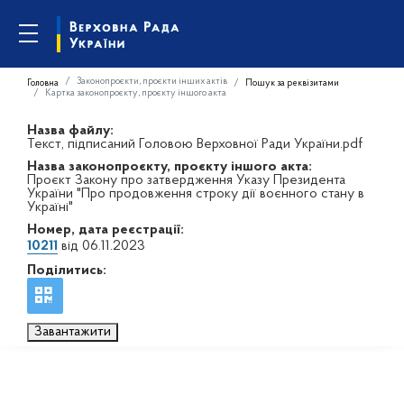
Законопроєкти, проєкти інших актів
Головна
Пошук за реквізитами
Картка законопроєкту, проєкту іншого акта
Назва файлу:
Текст, підписаний Головою Верховної Ради України.pdf
Назва законопроєкту, проєкту іншого акта:
Проєкт Закону про затвердження Указу Президента
України "Про продовження строку дії воєнного стану в
Україні"
Номер, дата реєстрації:
10211
від 06.11.2023
Поділитись:
Завантажити