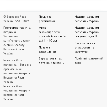
© Верховна Рада
Пошук за
Надано народним
України 1994—2026
реквізитами
депутатам України
Програмно-технічна
Архів
Надано народним
підтримка
—
законопроєктів,
депутатам України
Управління
проєктів інших актів
документів до ЗП
комп'ютеризованих
за ( III – IX скл.)
Знаходяться на
систем Апарату
Правила
опрацюванні в
Верховної Ради
оформлення
комітетах
України
Зареєстровані за
Прийняті на поточній
Iнформаційна
поточний тиждень
сесії
підтримка — Головне
організаційне
управління Апарату
Верховної Ради
України,
Інформаційне
управління Апарату
Верховної Ради
України