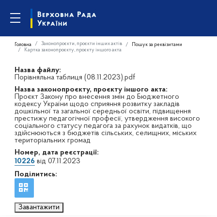
Законопроєкти, проєкти інших актів
Головна
Пошук за реквізитами
Картка законопроєкту, проєкту іншого акта
Назва файлу:
Порівняльна таблиця (08.11.2023).pdf
Назва законопроєкту, проєкту іншого акта:
Проєкт Закону про внесення змін до Бюджетного
кодексу України щодо сприяння розвитку закладів
дошкільної та загальної середньої освіти, підвищення
престижу педагогічної професії, утвердження високого
соціального статусу педагога за рахунок видатків, що
здійснюються з бюджетів сільських, селищних, міських
територіальних громад
Номер, дата реєстрації:
10226
від 07.11.2023
Поділитись:
Завантажити