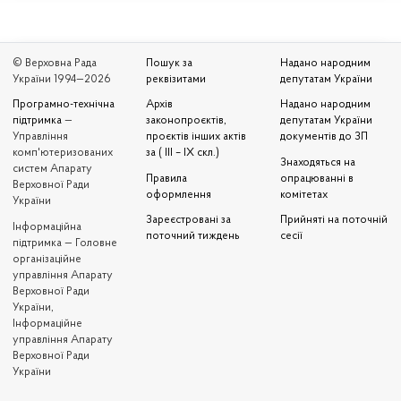
© Верховна Рада
Пошук за
Надано народним
України 1994—2026
реквізитами
депутатам України
Програмно-технічна
Архів
Надано народним
підтримка
—
законопроєктів,
депутатам України
Управління
проєктів інших актів
документів до ЗП
комп'ютеризованих
за ( III – IX скл.)
Знаходяться на
систем Апарату
Правила
опрацюванні в
Верховної Ради
оформлення
комітетах
України
Зареєстровані за
Прийняті на поточній
Iнформаційна
поточний тиждень
сесії
підтримка — Головне
організаційне
управління Апарату
Верховної Ради
України,
Інформаційне
управління Апарату
Верховної Ради
України