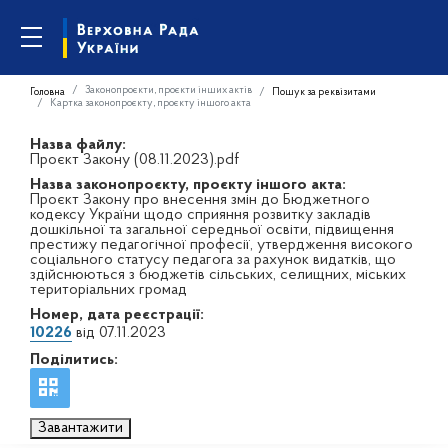
Законопроєкти, проєкти інших актів
Головна
Пошук за реквізитами
Картка законопроєкту, проєкту іншого акта
Назва файлу:
Проєкт Закону (08.11.2023).pdf
Назва законопроєкту, проєкту іншого акта:
Проєкт Закону про внесення змін до Бюджетного
кодексу України щодо сприяння розвитку закладів
дошкільної та загальної середньої освіти, підвищення
престижу педагогічної професії, утвердження високого
соціального статусу педагога за рахунок видатків, що
здійснюються з бюджетів сільських, селищних, міських
територіальних громад
Номер, дата реєстрації:
10226
від 07.11.2023
Поділитись:
Завантажити