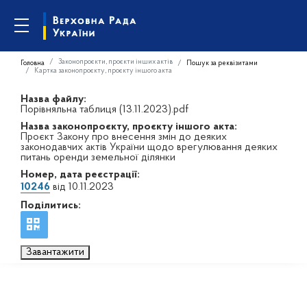
Законопроєкти, проєкти інших актів
Головна
Пошук за реквізитами
Картка законопроєкту, проєкту іншого акта
Назва файлу:
Порівняльна таблиця (13.11.2023).pdf
Назва законопроєкту, проєкту іншого акта:
Проєкт Закону про внесення змін до деяких
законодавчих актів України щодо врегулювання деяких
питань оренди земельної ділянки
Номер, дата реєстрації:
10246
від 10.11.2023
Поділитись:
Завантажити