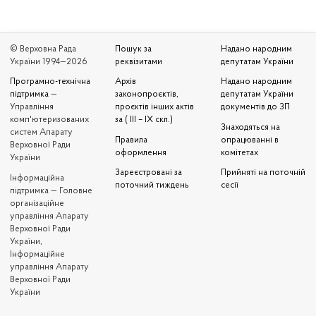
© Верховна Рада
Пошук за
Надано народним
України 1994—2026
реквізитами
депутатам України
Програмно-технічна
Архів
Надано народним
підтримка
—
законопроєктів,
депутатам України
Управління
проєктів інших актів
документів до ЗП
комп'ютеризованих
за ( III – IX скл.)
Знаходяться на
систем Апарату
Правила
опрацюванні в
Верховної Ради
оформлення
комітетах
України
Зареєстровані за
Прийняті на поточній
Iнформаційна
поточний тиждень
сесії
підтримка — Головне
організаційне
управління Апарату
Верховної Ради
України,
Інформаційне
управління Апарату
Верховної Ради
України