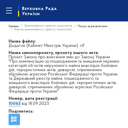
Законопроєкти, проєкти інших актів
Головна
Пошук за реквізитами
Картка законопроєкту, проєкту іншого акта
Назва файлу:
Додаток (Кабінет Міністрів України) .rtf
Назва законопроєкту, проєкту іншого акта:
Проєкт Закону про внесення змін до Закону України
"Про компенсацію за пошкодження та знищення окремих
категорій об’єктів нерухомого майна внаслідок бойових
дій, терористичних актів, диверсій, спричинених
збройною агресією Російської Федерації проти України,
та Державний реєстр майна, пошкодженого та
знищеного внаслідок бойових дій, терористичних актів,
диверсій, спричинених збройною агресією Російської
Федерації проти України"
Номер, дата реєстрації:
10063
від 18.09.2023
Поділитись: