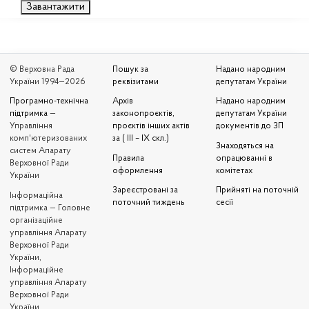
Завантажити
© Верховна Рада
Пошук за
Надано народним
України 1994—2026
реквізитами
депутатам України
Програмно-технічна
Архів
Надано народним
підтримка
—
законопроєктів,
депутатам України
Управління
проєктів інших актів
документів до ЗП
комп'ютеризованих
за ( III – IX скл.)
Знаходяться на
систем Апарату
Правила
опрацюванні в
Верховної Ради
оформлення
комітетах
України
Зареєстровані за
Прийняті на поточній
Iнформаційна
поточний тиждень
сесії
підтримка — Головне
організаційне
управління Апарату
Верховної Ради
України,
Інформаційне
управління Апарату
Верховної Ради
України