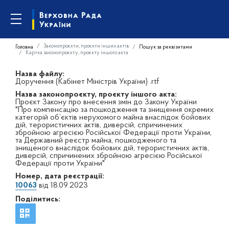
Законопроєкти, проєкти інших актів
Головна
Пошук за реквізитами
Картка законопроєкту, проєкту іншого акта
Назва файлу:
Доручення (Кабінет Міністрів України) .rtf
Назва законопроєкту, проєкту іншого акта:
Проєкт Закону про внесення змін до Закону України
"Про компенсацію за пошкодження та знищення окремих
категорій об’єктів нерухомого майна внаслідок бойових
дій, терористичних актів, диверсій, спричинених
збройною агресією Російської Федерації проти України,
та Державний реєстр майна, пошкодженого та
знищеного внаслідок бойових дій, терористичних актів,
диверсій, спричинених збройною агресією Російської
Федерації проти України"
Номер, дата реєстрації:
10063
від 18.09.2023
Поділитись: