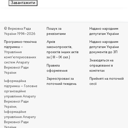
Завантажити
© Верховна Рада
Пошук за
Надано народним
України 1994—2026
реквізитами
депутатам України
Програмно-технічна
Архів
Надано народним
підтримка
—
законопроєктів,
депутатам України
Управління
проєктів інших актів
документів до ЗП
комп'ютеризованих
за ( III – IX скл.)
Знаходяться на
систем Апарату
Правила
опрацюванні в
Верховної Ради
оформлення
комітетах
України
Зареєстровані за
Прийняті на поточній
Iнформаційна
поточний тиждень
сесії
підтримка — Головне
організаційне
управління Апарату
Верховної Ради
України,
Інформаційне
управління Апарату
Верховної Ради
України